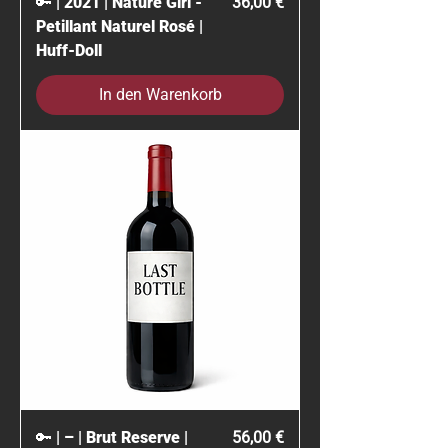
Preis
🔑 | 2021 | Nature Girl -
36,00 €
Petillant Naturel Rosé |
Huff-Doll
In den Warenkorb
Preis
🔑 | – | Brut Reserve |
56,00 €