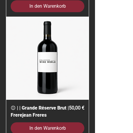
In den Warenkorb
Preis
😊 | | Grande Réserve Brut |
50,00 €
Frerejean Freres
In den Warenkorb