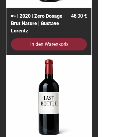
Preis
🔑 | 2020 | Zero Dosage
48,00 €
Brut Nature | Gustave
Lorentz
In den Warenkorb