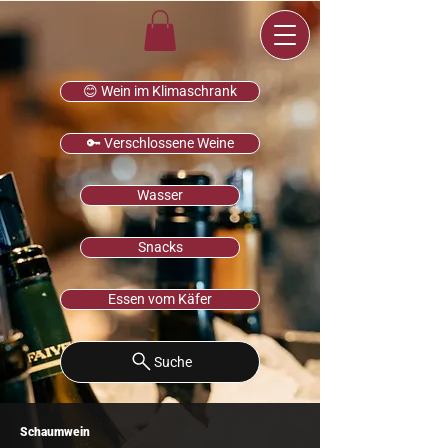
😊 Wein im Klimaschrank
🔑 Verschlossene Weine
Wasser
Snacks
Essen vom Käfer
Suche
Schaumwein