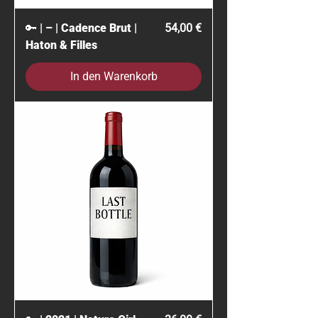
Preis
🔑 | – | Cadence Brut |
54,00 €
Haton & Filles
In den Warenkorb